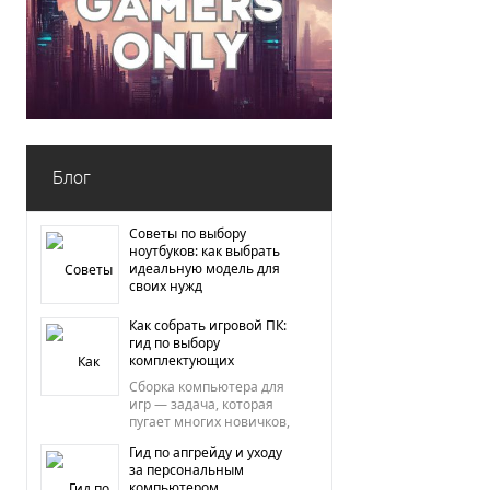
Блог
Советы по выбору
ноутбуков: как выбрать
идеальную модель для
своих нужд
Как собрать игровой ПК:
гид по выбору
комплектующих
Сборка компьютера для
игр — задача, которая
пугает многих новичков,
хотя на деле требует
Гид по апгрейду и уходу
лишь последовательного
за персональным
подхода и понимания,
компьютером