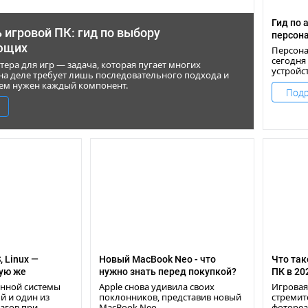
Гид по 
 игровой ПК: гид по выбору
персон
ющих
Персон
сегодня
ера для игр — задача, которая пугает многих
устройст
 на деле требует лишь последовательного подхода и
полноце
ем нужен каждый компонент.
который
Подр
эффекти
множест
 Linux —
Новый MacBook Neo - что
Что так
ую же
нужно знать перед покупкой?
ПК в 20
систему
нной системы
Apple снова удивила своих
Игровая
й и один из
поклонников, представив новый
стремит
агов при
MacBook Neo.
фотореа