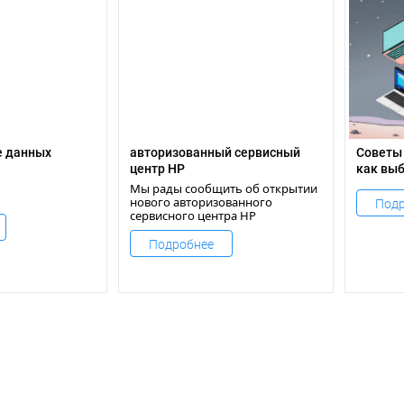
е данных
авторизованный сервисный
Советы 
ение данных
центр HP
как вы
ровых
модель 
Мы рады сообщить об открытии
в Бишкеке
нового авторизованного
Подр
сервисного центра HP
Здесь вы найдете
профессиональную помощь и
Подробнее
обслуживание вашей техники HP
от ноутбуков и принтеров до
серверного оборудования и
аксессуаров.