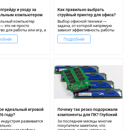
апгрейду и уходу за
Как правильно выбрать
альным компьютером
струйный принтер для офиса?
альный компьютер
Выбор офисной техники —
 — это не просто
задача, от которой напрямую
во для работы или игр, а
зависит эффективность работы
нный инструмент,
сотрудников и расходы
 должен стабильно и
компании.
обнее
Подробнее
вно выполнять
во задач.
ое идеальный игровой
Почему так резко подорожали
26 году?
компоненты для ПК? Глубокий
анализ ситуации в 2025 году
 индустрия развивается
За последние месяцы многие
ельно:
покупатели заметили, что
листичная графика,
стоимость компьютерных