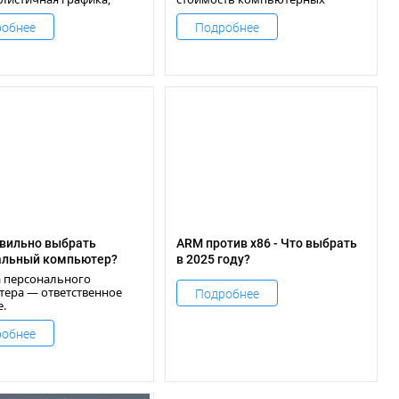
овка лучей в реальном
комплектующих существенно
, поддержка 4K и даже
выросла.
обнее
Подробнее
ешения становятся
том.
авильно выбрать
ARM против x86 - Что выбрать
альный компьютер?
в 2025 году?
 персонального
ера — ответственное
Подробнее
.
обнее