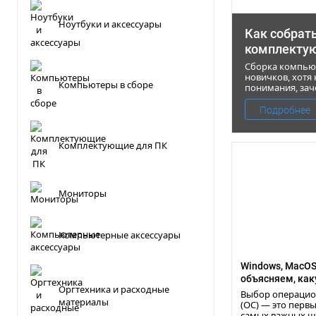
Ноутбуки и аксессуары
Как собрать
комплекту
Сборка компьют
новичков, хотя
Компьютеры в сборе
понимания, зач
Подробнее
Комплектующие для ПК
Мониторы
Компьютерные аксессуары
Windows, MacOS,
объясняем, как
Оргтехника и расходные
операционную 
Выбор операцио
материалы
выбрать?
(ОС) — это первы
самых важных ш