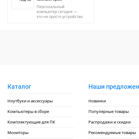
зачем нужен каждый
компонент.
Персональный
компьютер сегодня —
это не просто устройство
для работы или игр, а
полноценный
инструмент, который
должен стабильно и
эффективно выполнять
множество задач.
Каталог
Наши предложен
Ноутбуки и аксессуары
Новинки
Компьютеры в сборе
Популярные товары
Комплектующие для ПК
Распродажи и скидки
Мониторы
Рекомендуемые товары