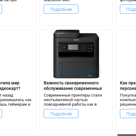
тера или
трассир
времени
Подробнее
Подр
8K-разр
стандар
атила мир
Важность своевременного
Как пр
идеокарт?
обслуживание современных
персон
принтеров
т назад
Современные принтеры стали
Покупка
принимались как
неотъемлемой частью
компьют
лишь геймерам и
повседневной работы как в
решение
офисах, так и дома.
Подробнее
Подр