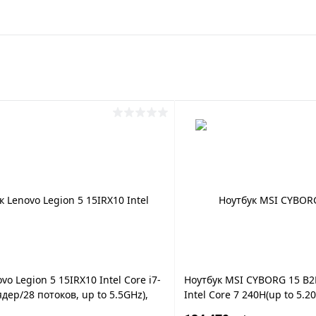
vo Legion 5 15IRX10 Intel Core i7-
Ноутбук MSI CYBORG 15 B
дер/28 потоков, up to 5.5GHz),
Intel Core 7 240H(up to 5.
2TB SSD NVMe, 15.1" WQXGA OLED
512GB NVMe 15.6" FHD 144H