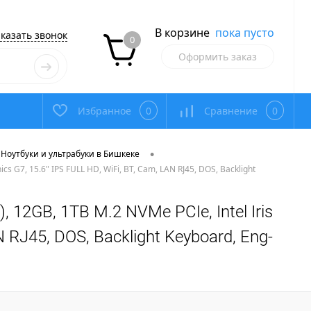
В корзине
пока пусто
казать звонок
0
Оформить заказ
Избранное
0
Сравнение
0
•
Ноутбуки и ультрабуки в Бишкеке
cs G7, 15.6" IPS FULL HD, WiFi, BT, Cam, LAN RJ45, DOS, Backlight
, 12GB, 1TB M.2 NVMe PCIe, Intel Iris
N RJ45, DOS, Backlight Keyboard, Eng-