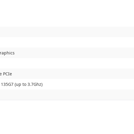
Graphics
e PCIe
-1135G7 (up to 3.7Ghz)