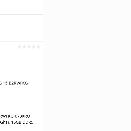
2RWFKG-073XRO
20Ghz), 16GB DDR5,
z, RTX 5060 8GB,