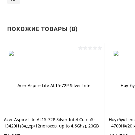
ПОХОЖИЕ ТОВАРЫ (8)
Acer Aspire Lite AL15-72P Silver Intel Core i5-
Ноутбук Leno
13420H (8ядер/12потоков, up to 4.6Ghz), 20GB
14700HX(20 я
DDR5, 512GB SSD M.2 NVMe PCIe, Intel®?
24GB DDR5, 