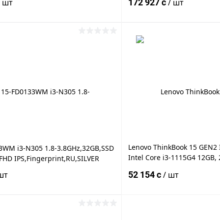
/ шт
172 927 c
/ шт
e NVMe M.2, NVIDIA GeForce
GDDR6, Wi-Fi 6E, BT5.3
В корзину
В корз
 клик
К сравнению
Купить в 1 клик
ое
Под заказ
В избранное
Lenovo ThinkBook 15 GEN2 
3WM i3-N305 1.8-3.8GHz,32GB,SSD
Intel Core i3-1115G4 12GB
FHD IPS,Fingerprint,RU,SILVER
PCIe, NVidia GeForce MX450
шт
52 154 c
/ шт
FULL HD WiFi, BT, Cam, DOS
В корзину
В корз