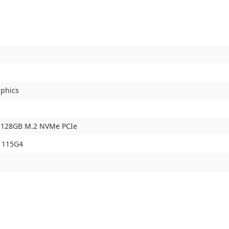
aphics
 128GB M.2 NVMe PCIe
-1115G4