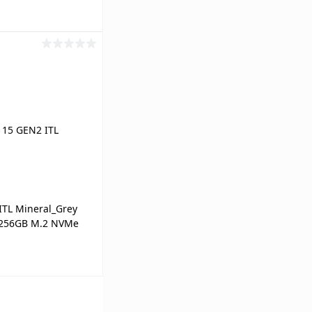
ину
К сравнению
Под заказ
ITL Mineral_Grey
, 256GB M.2 NVMe
 2GB, 15.6" LED
, Eng-Rus
ину