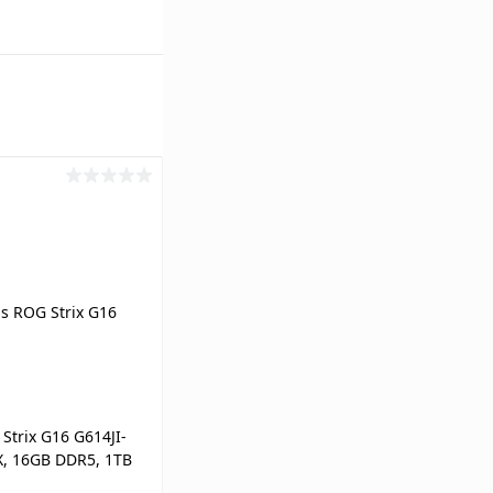
trix G16 G614JI-
X, 16GB DDR5, 1TB