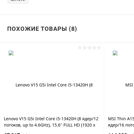
ПОХОЖИЕ ТОВАРЫ (8)
Lenovo V15 G5i Intel Core i5-13420H (8 ядер/12
MSI Thin A1
потоков, up to 4.6GHz), 15.6" FULL HD (1920 x
ядер/16 пото
1080) 250nits, 8GB DDR5, 1TB SSD PCIe NVMe
FULL HD IPS 