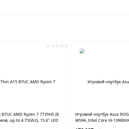
5 B7UC AMD Ryzen 7 7735HS (8
Игровой ноутбук Asus ROG S
ков, up to 4.75Ghz), 15.6" LED
WS94, Intel Core i9-13980H
(1920 x 1080), 144Hz, 32GB DDR5,
SSD NVMe, Nvid