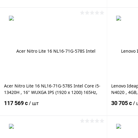
SSD PCIe NVMe M.2 + 256GB SSD
В корзину
Купить в 1 клик
К сравнению
Купить в 1
В избранное
Под заказ
В избранн
Acer Nitro Lite 16 NL16-71G-578S Intel Core i5-
Lenovo Ideap
13420H , 16" WUXGA IPS (1920 x 1200) 165Hz,
N4020 , 4GB
40GB DDR5, 512GB SSD PCIe NVMe M.2, NVIDIA
Radeon™ Grap
117 569 c
/ шт
30 705 c
/ 
GeForce RTX3050 6GB GDDR6, WiFi,
DOS, Eng-Ru
В корзину