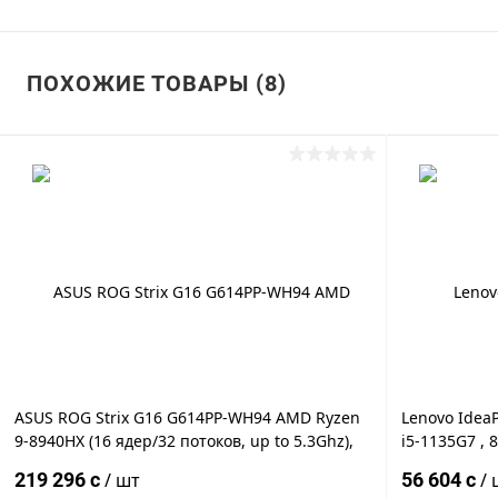
ПОХОЖИЕ ТОВАРЫ (8)
ASUS ROG Strix G16 G614PP-WH94 AMD Ryzen
Lenovo IdeaP
9-8940HX (16 ядер/32 потоков, up to 5.3Ghz),
i5-1135G7 ,
16" WUXGA IPS (1920x1200), 165Hz, Dolby
NVMe PCIe, 
219 296 c
/ шт
56 604 c
/ 
Vision HDR, 300nits, 48GB DDR5-5600Mhz, 1TB
15.6" IPS FU