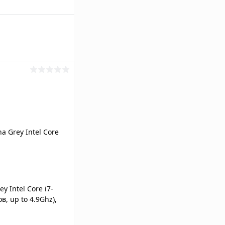
y Intel Core i7-
в, up to 4.9Ghz),
e™ PCIe® 3.0 SSD,
0 6GB GDDR6, 15.6"