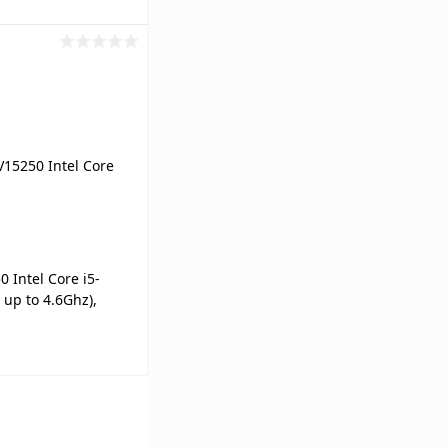
ину
К сравнению
Под заказ
0 Intel Core i5-
 up to 4.6Ghz),
080) 120Hz, 24GB
2, Intel Iris Xe
ину