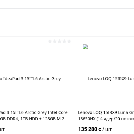
ad 3 15ITL6 Arctic Grey Intel Core
Lenovo LOQ 15IRX9 Luna Gre
 8GB DDR4, 1TB HDD + 128GB M.2
13650HX (14 ядер/20 потоко
Nvidia Geforce MX350 2GB GDDR5,
16GB DDR5, 256GB M.2 NVM
шт
135 280 c
/ шт
LL HD, WiFi, BT, Cam, DOS, Eng
NVIDIA® GeForce® RTX 405