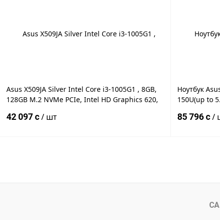
Купить в 1 клик
К сравнению
Купить в 1
В избранное
Под заказ
В избранн
Asus X509JA Silver Intel Core i3-1005G1 , 8GB,
Ноутбук Asus
128GB M.2 NVMe PCIe, Intel HD Graphics 620,
150U(up to 
15.6" LED FULL HD WiFi, BT, Cam, DOS, Eng-Rus
PCIe NVMe M.
42 097 c
/ шт
85 796 c
/ 
Intel Graphi
серебро
В корзину
Купить в 1 клик
К сравнению
Купить в 1
В избранное
Под заказ
В избранн
СА