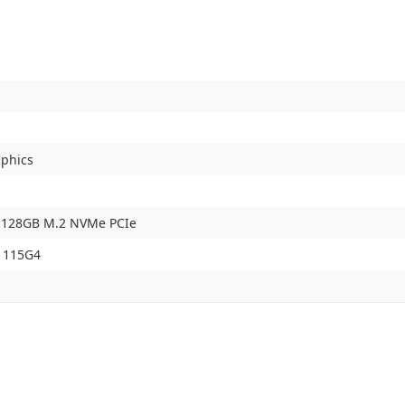
aphics
 128GB M.2 NVMe PCIe
-1115G4