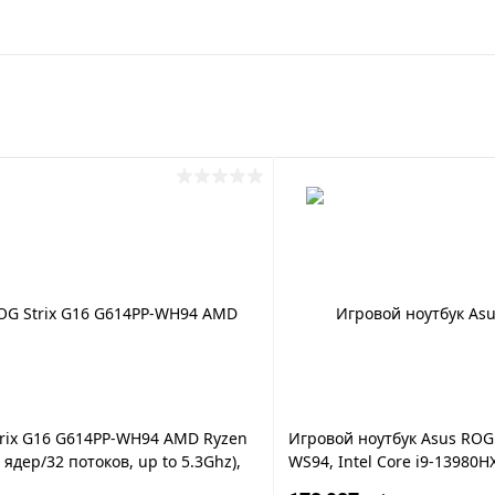
rix G16 G614PP-WH94 AMD Ryzen
Игровой ноутбук Asus ROG S
 ядер/32 потоков, up to 5.3Ghz),
WS94, Intel Core i9-13980H
S (1920x1200), 165Hz, Dolby
SSD NVMe, Nvid