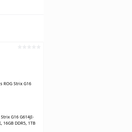
trix G16 G614JI-
X, 16GB DDR5, 1TB