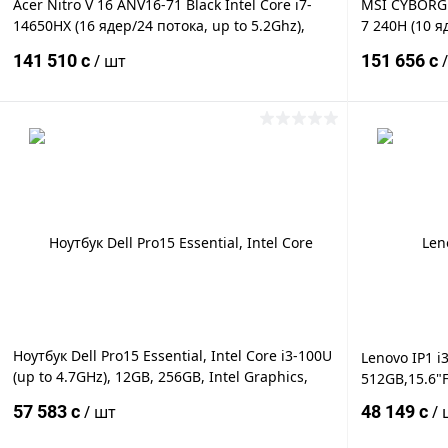
Acer Nitro V 16 ANV16-71 Black Intel Core i7-
MSI CYBORG 
14650HX (16 ядер/24 потока, up to 5.2Ghz),
7 240H (10 я
20GB DDR5, 1TB M.2 NVMe™ PCIe® 3.0 SSD +
LED FULL HD 
141 510 c
/ шт
151 656 c
512GB M.2 NVMe™ PCIe® 3.0 SSD, NVIDIA
DDR5, 2TB S
GeForce RTX 4050 6GB GDDR6, 16.0"
RTX5060 8GB
В корзину
Купить в 1 клик
К сравнению
Купить в 1
В избранное
Под заказ
В избранн
Ноутбук Dell Pro15 Essential, Intel Core i3-100U
Lenovo IP1 i
(up to 4.7GHz), 12GB, 256GB, Intel Graphics,
512GB,15.6"
15.6" FHD IPS (1920 x 1080) 120Hz Wi-Fi-6 BT-
57 583 c
/ шт
48 149 c
/ 
5.0, DOS, eng-rus, black