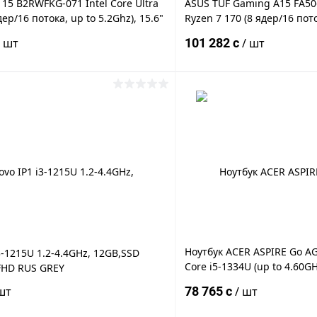
15 B2RWFKG-071 Intel Core Ultra
ASUS TUF Gaming A15 FA5
дер/16 потока, up to 5.2Ghz), 15.6"
Ryzen 7 170 (8 ядер/16 пото
IPS (1920 x 1080), 144Hz, 24GB
8GB DDR5, 1TB M.2 NVMe™ 
/ шт
101 282 c
/ шт
SD PCIe NVMe M.2, NVIDIA GeForce
NVIDIA® GeForce® RTX 305
 GDDR7, Wi-
IPS FULL HD (1920x1080), Wi
В корзину
В корз
 клик
К сравнению
Купить в 1 клик
ое
Под заказ
В избранное
Ноутбук ACER ASPIRE Go AG
3-1215U 1.2-4.4GHz, 12GB,SSD
Core i5-1334U (up to 4.60G
FHD RUS GREY
500GB SSD m2 NVMe/Write
шт
78 765 c
/ шт
[SNV3S/500G], 15.3" WUXGA 
UHD Graphics, Type-C, HDM