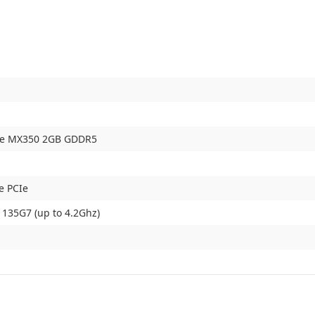
ce MX350 2GB GDDR5
e PCIe
-1135G7 (up to 4.2Ghz)