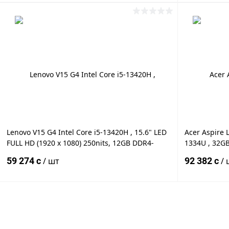
В корзину
Купить в 1 клик
К сравнению
Купить в 1
В избранное
Под заказ
В избранн
Lenovo V15 G4 Intel Core i5-13420H , 15.6" LED
Acer Aspire L
FULL HD (1920 x 1080) 250nits, 12GB DDR4-
1334U , 32G
3200Mhz, 512GB SSD PCIe NVMe M.2, Intel
PCIe, Intel®?
59 274 c
/ шт
92 382 c
/ 
UHD Graphics, WiFi 6, BT5.2, HD 720P Ca
16" IPS WUXG
В корзину