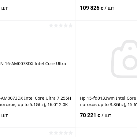
IDIA GeForce RTX 2050 4GB GDDR6,
5.2Ghz), 17.3" FULL HD IPS 3
/ шт
109 826 c
/ шт
LL HD (1920x1080) 144Hz, W
1080), 32GB DDR5-5600Mhz,
NVMe, Intel Graphics, 2xUS
В корзину
В корз
 клик
К сравнению
Купить в 1 клик
ое
Под заказ
В избранное
AM0073DX Intel Core Ultra 7 255H
Hp 15-fd0133wm Intel Core 
потоков, up to 5.1Ghz), 16.0" 2.0K
потоков up to 3.8Ghz), 15.6
) IPS 300nits 144Hz, 48GB DDR5,
300nits (1920 x 1080), 16G
/ шт
70 221 c
/ шт
e NVMe M.2 + 1TB SSD PCIe NVMe
2TB SSD PCIe? NVMe M.2, In
 GeForce RTX
WiFi 6, BT 5.3, 2xUSB Typ