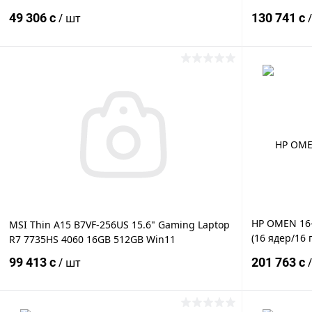
PCIe, NVidia GeForce MX450 2GB, 15.6" LED
3.0 SSD, NV
49 306 c
/ шт
130 741 c
FULL HD WiFi, BT, Cam, DOS, Eng-Rus
15.6" IPS FU
В корзину
Купить в 1 клик
К сравнению
Купить в 1
В избранное
Под заказ
В избранн
HP OMEN 16-
MSI Thin A15 B7VF-256US 15.6" Gaming Laptop
(16 ядер/16 
R7 7735HS 4060 16GB 512GB Win11
(1920 x 1200
99 413 c
/ шт
201 763 c
1TB SSD PCI
M.2, NVIDIA