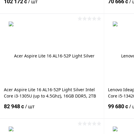
102 172 c
/ шт
70 666 c
/ 
Iris® Xe Graphics Eligible 80EUs, 16
15.6" IPS FU
В корзину
Купить в 1 клик
К сравнению
Купить в 1
В избранное
Под заказ
В избранн
Acer Aspire Lite 16 AL16-52P Light Silver Intel
Lenovo Ideap
Core i3-1305U (up to 4.5Ghz), 16GB DDR5, 2TB
Core i5-1342
M.2 NVMe PCIe, Intel UHD Graphics 64EUs,
4.6Ghz), 24
82 948 c
/ шт
99 680 c
/ 
16.0" IPS WUXGA (1920x1200), WiFi6, BT, Cam,
512GB SSD M.
USB Type-C, DOS, Eng-
Graphics Elig
В корзину