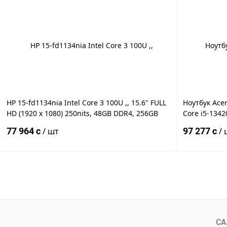
Купить в 1 клик
К сравнению
Купить в 1
В избранное
Под заказ
В избранн
HP 15-fd1134nia Intel Core 3 100U ,, 15.6" FULL
Ноутбук Acer
HD (1920 x 1080) 250nits, 48GB DDR4, 256GB
Core i5-1342
SSD PCIe NVMe M.2, Intel Graphics, WiFi 6, BT
4.6GHz), 16
77 964 c
/ шт
97 277 c
/ 
5.4, 2xUSB Type-A, 1xUSB Type-C (
M.2, NVIDIA
WUXGA IPS (
В корзину
Купить в 1 клик
К сравнению
Купить в 1
В избранное
Под заказ
В избранн
СА