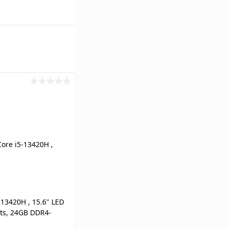
-13420H , 15.6" LED
its, 24GB DDR4-
VMe M.2, Intel