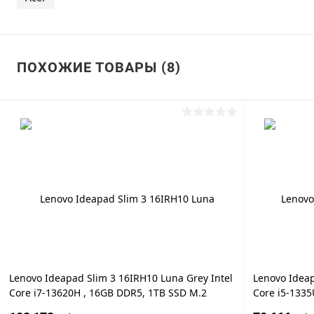
ПОХОЖИЕ ТОВАРЫ (8)
Lenovo Ideapad Slim 3 16IRH10 Luna Grey Intel
Lenovo Idea
Core i7-13620H , 16GB DDR5, 1TB SSD M.2
Core i5-133
NVMe PCIe + 512GB SSD M.2 NVMe PCIe, Intel®
PCIe, Intel® 