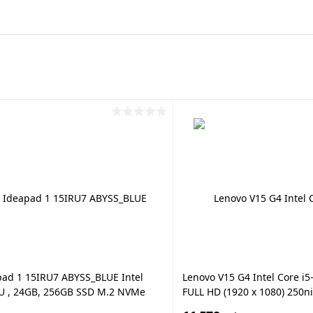
pad 1 15IRU7 ABYSS_BLUE Intel
Lenovo V15 G4 Intel Core i5
5U , 24GB, 256GB SSD M.2 NVMe
FULL HD (1920 x 1080) 250n
Iris® Xe Graphics Eligible 80EUs,
3200Mhz, 256GB SSD PCIe N