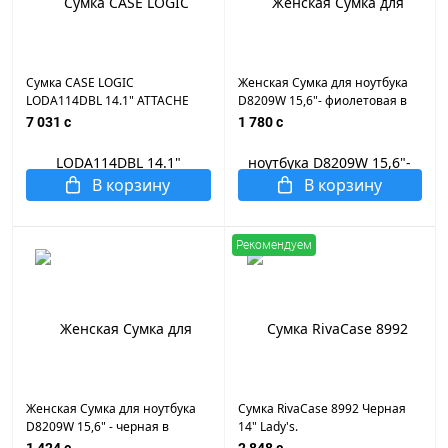
Сумка CASE LOGIC
Женская Сумка для ноутбука
LODA114DBL 14.1" ATTACHE
D8209W 15,6"- фиолетовая в
DRESS BLUE
горошек
7 031 c
1 780 c
В корзину
В корзину
Рекомендуем
Женская Сумка для ноутбука
Сумка RivaCase 8992 Черная
D8209W 15,6" - черная в
14" Lady's.
горошек
Водоотталкивающая ЭКО