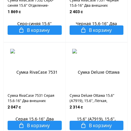
Сумка RivaCase 7532 Серо-
Сумка RivaCase 7531 Черная
синяя 15.6" Отделение-
15.6-16" Два внешних
органайзер, карман для
передних кармана на молнии,
1 869 c
2 403 c
телефона, плечевой ремень.
плечевой ремень
В корзину
В корзину
Сумка RivaCase 7531 Серая
Сумка Deluxe Ottawa 15.6"
15.6-16" Два внешних
(A7919), 15.6", Лёгкая,
передних кармана на молнии,
Усиленные ручки, Органайзер,
2 047 c
2 314 c
плечевой ремень
2 внутренних отделения,
карман на молнии,
Уплотнённые стенки,
В корзину
В корзину
Полиэстер, встрое