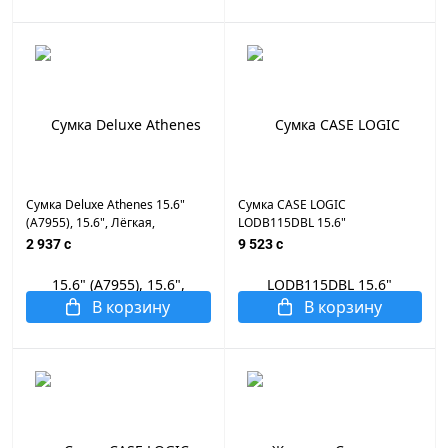
Сумка Deluxe Athenes 15.6"
Сумка CASE LOGIC
(A7955), 15.6", Лёгкая,
LODB115DBL 15.6"
Усиленные ручки, Органайзер,
ATTACHE,DRESS BLUE
2 937 c
9 523 c
2 внутренних отделения,
карман на молнии,
Уплотнённые стенки,
В корзину
В корзину
Полиэстер, встро