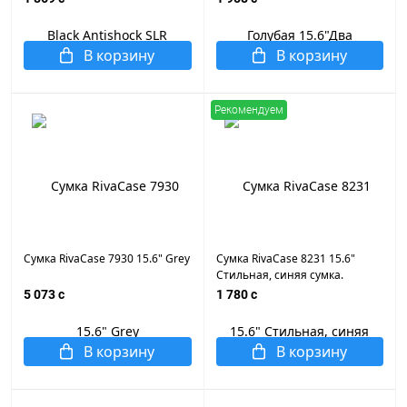
В корзину
В корзину
Рекомендуем
Сумка RivaCase 7930 15.6" Grey
Сумка RivaCase 8231 15.6"
Стильная, синяя сумка.
Двойная молния. Два
5 073 c
1 780 c
дополнительных вне
В корзину
В корзину