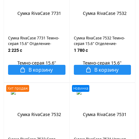
Сумка RivaCase 7731 Темно-
Сумка RivaCase 7532 Темно-
серая 15.6" Отделение-
серая 15.6" Отделение-
органайзер, карман для
органайзер, карман для
2 225 c
1 780 c
телефона, плечевой ремень.
телефона, плечевой ремень.
В корзину
В корзину
Хит продаж
Новинка