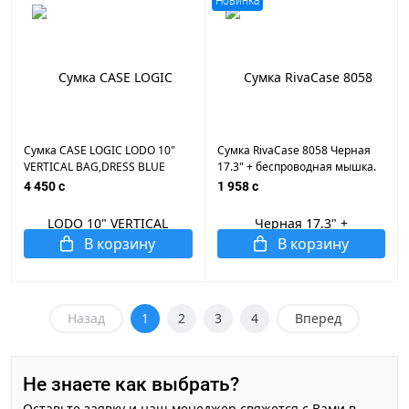
Новинка
Сумка CASE LOGIC LODO 10"
Сумка RivaCase 8058 Черная
VERTICAL BAG,DRESS BLUE
17.3" + беспроводная мышка.
Ультра тонкая, , переднее
4 450 c
1 958 c
отделение на молнии,
плечевой ремень.
В корзину
В корзину
Назад
1
2
3
4
Вперед
Не знаете как выбрать?
Оставьте заявку и наш менеджер свяжется с Вами в