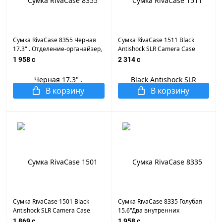
Сумка RivaCase 8355 Черная
Сумка RivaCase 1511 Black
17.3" . Отделение-органайзер,
Antishock SLR Camera Case
карман для телефона,
1 958 c
2 314 c
плечевой ремень.
В корзину
В корзину
Сумка RivaCase 1501 Black
Сумка RivaCase 8335 Голубая
Antishock SLR Camera Case
15.6"Два внутренних
отделения, плечевой ремень.
1 869 c
1 958 c