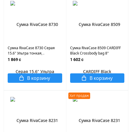
Сумка RivaCase 8730 Серая
Сумка RivaCase 8509 CARDIFF
15.6" Ультра тонкая, .
Black Crossbody bag 8"
Переднее отделение для
1 869 c
1 602 c
аксессуаров , плечевой
ремень.
В корзину
В корзину
Хит продаж