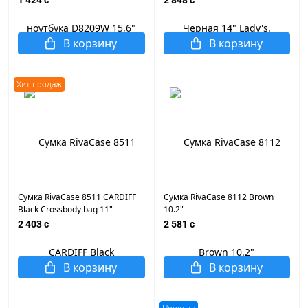
1 424 c
2 848 c
кожа. Передний карман для
визиток, аксессуаров и
мобильного телефона,
В корзину
В корзину
красная внутренняя
подкладка
Хит продаж
Сумка RivaCase 8511 CARDIFF
Сумка RivaCase 8112 Brown
Black Crossbody bag 11"
10.2"
2 403 c
2 581 c
В корзину
В корзину