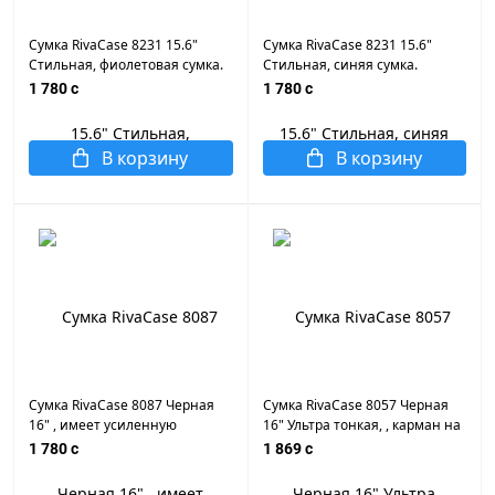
Сумка RivaCase 8231 15.6"
Сумка RivaCase 8231 15.6"
Стильная, фиолетовая сумка.
Стильная, синяя сумка.
Двойная молния. Ручки для
Двойная молния. Ручки для
1 780 c
1 780 c
транс-ки. с мягкой накладкой.
транспортировки. с мягкой
накладкой.
В корзину
В корзину
Сумка RivaCase 8087 Черная
Сумка RivaCase 8057 Черная
16" , имеет усиленную
16" Ультра тонкая, , карман на
каркасную основу. Одно
молнии для хранения
1 780 c
1 869 c
полностью открывающееся
аксессуаров, переднее
отделение, внешнее
отделение на молнии,