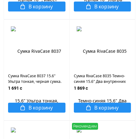
переднее отделение на
плечевой ремень.
В корзину
В корзину
молнии, плечевой ремень.
Сумка RivaCase 8037 15.6"
Сумка RivaCase 8035 Темно-
Ультра тонкая, черная сумка.
синяя 15.6" Два внутренних
Двойная молния. Ручки для
отделения, переднее
1 691 c
1 869 c
транспортировки. Плотный
отделение на молнии,
материал, . Регулируемый,
плечевой ремень.
съемный плечевой ремень
В корзину
В корзину
Рекомендуем