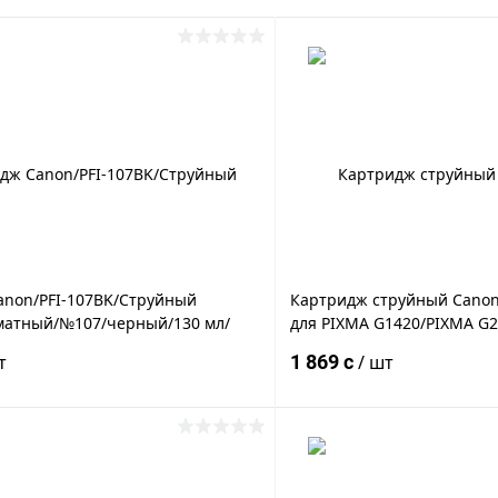
anon/PFI-107BK/Струйный
Картридж струйный Canon
атный/№107/черный/130 мл/
для PIXMA G1420/PIXMA G
 Canon iPF680, Canon iPF685,
[4528C001]
т
1 869 c
/ шт
, Canon iPF770, Canon iPF780,
5
В корзину
В корз