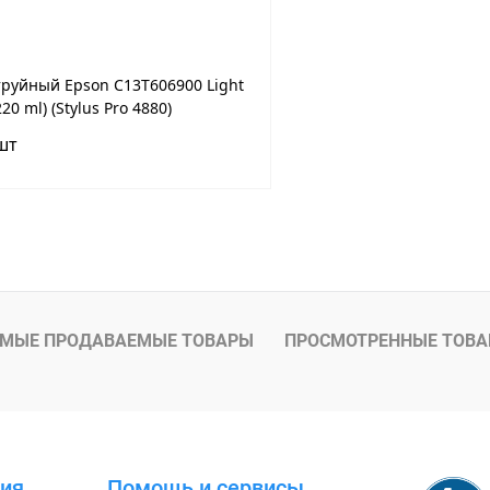
руйный Epson C13T606900 Light
220 ml) (Stylus Pro 4880)
шт
В корзину
 клик
К сравнению
ое
Под заказ
МЫЕ ПРОДАВАЕМЫЕ ТОВАРЫ
ПРОСМОТРЕННЫЕ ТОВ
ия
Помощь и сервисы