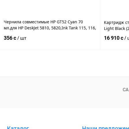
Чернила совместимые HP GT52 Cyan 70
Картридж ст
мл.для HP DeskJet 5810, 5820,Ink Tank 115, 116,
Light Black (
118, 310, 315, 318, 319, Wireless 410, 415, 418,
356 c
/ шт
16 910 c
/ 
419, Smart Tank 450, 455, 457, 500, 510, 515,
530, 610, 615
В корзину
Купить в 1 клик
К сравнению
Купить в 1
В избранное
Под заказ
В избранн
СА
Каталог
Наши предложен