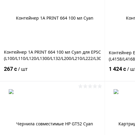
Купить в 1 клик
К сравнению
Купить в 1
В избранное
Под заказ
В избранн
Контейнер 1A PRINT 664 100 мл Cyan для EPSON
Контейнер E
(L100/L110/L120/L1300/L132/L200/L210/L222/L300/L312/L350/L35
(L4158/L416
)
267 c
/ шт
1 424 c
/ ш
В корзину
Купить в 1 клик
К сравнению
Купить в 1
В избранное
Под заказ
В избранн