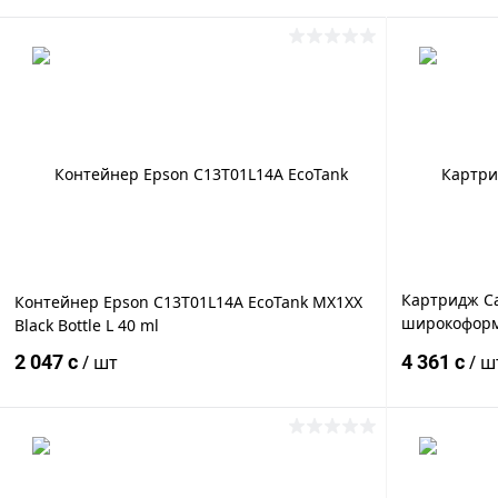
Картридж C
Контейнер Epson C13T01L14A EcoTank MX1XX
широкоформ
Black Bottle L 40 ml
совместимый
2 047 c
/ шт
4 361 c
/ ш
Canon iPF670
Canon Ipf78
В корзину