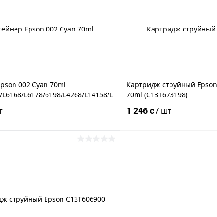
 клик
К сравнению
Купить в 1 клик
ое
Под заказ
В избранное
pson 002 Cyan 70ml
Картридж струйный Epson T
5/L362/L366/L456/L550/L555/L566
8/L6168/L6178/6198/L4268/L14158/L6268/L6279/L6298)
70ml (C13T673198)
т
1 246 c
/ шт
В корзину
В корз
 клик
К сравнению
Купить в 1 клик
ое
Под заказ
В избранное