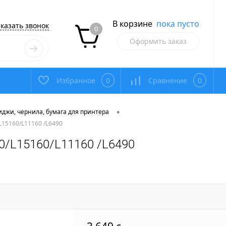
В корзине
пока пусто
казать звонок
0
Оформить заказ
Избранное
0
Сравнение
0
•
иджи, чернила, бумага для принтера
L15160/L11160 /L6490
50/L15160/L11160 /L6490