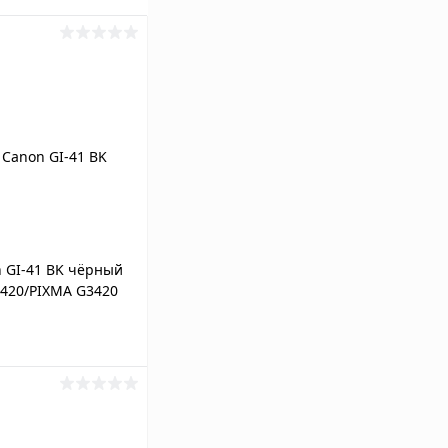
 GI-41 BK чёрный
2420/PIXMA G3420
ину