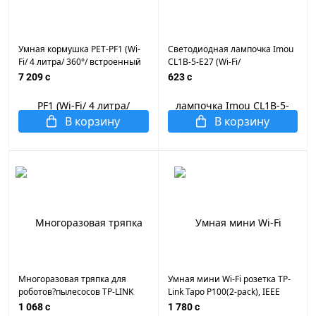
Умная кормушка PET-PF1 (Wi-
Светодиодная лампочка Imou
Fi/ 4 литра/ 360°/ встроенный
CL1B-5-E27 (Wi-Fi/
микрофон и спикер/ умное
многоцветная/ 9Вт/ E27/ 2700-
7 209 c
623 c
кормление/ обнаружение
6500К/ IMOU Life)
животных и поедания/ 4
режима мониторинга)
В корзину
В корзину
Многоразовая тряпка для
Умная мини Wi-Fi розетка TP-
роботов?пылесосов TP-LINK
Link Tapo P100(2-pack), IEEE
Tapo RVA300 (3 шт.
802.11b/g/n, 2,4 ГГц
1 068 c
1 780 c