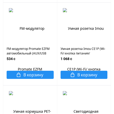
FM-модулятор Promate EZFM
Умная розетка Imou CE1P (Wi-
автомобильный (AUX/USB
Fi/ кнопка питания/
2.0x1/mSDx1/up to 32GB/ 87.5-
светодиодный индикатор
534 c
1 068 c
108.0MHz/ MP3,WMA/ LCD/
состояния)
эквалайзер/ пульт)
В корзину
В корзину