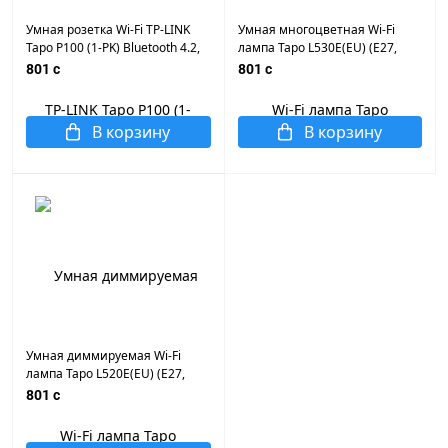
Умная розетка Wi-Fi TP-LINK
Умная многоцветная Wi-Fi
Tapo P100 (1-PK) Bluetooth 4.2,
лампа Tapo L530E(EU) (E27,
Voice Control, Usage Time
25000ч, 2.4ГГц WIFI, 806
801 c
801 c
Tracking, Amazon Alexa, Google
Lumens, 220°, 220-240V)
Assistant
В корзину
В корзину
Умная диммируемая Wi-Fi
лампа Tapo L520E(EU) (E27,
25000ч, 2.4ГГц WIFI, 806
801 c
Lumens, 220°, 220-240V)