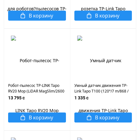
комплект/RV10/RV20/RV30/Plus)
В корзину
В корзину
Робот-пылесос TP-LINK Tapo
Умный датчик движения TP-
RV20 Mop (LiDAR MagSlim/2600
Link Tapo T100 (120°/7 m/868 /
mAh/2700Па/Пылесбор. 350мл/
922 mHz)
13 795 c
1 335 c
Влаж. 300мл/HEPA/53dB/
упр.Алиса/Google/Tapo App)
В корзину
В корзину