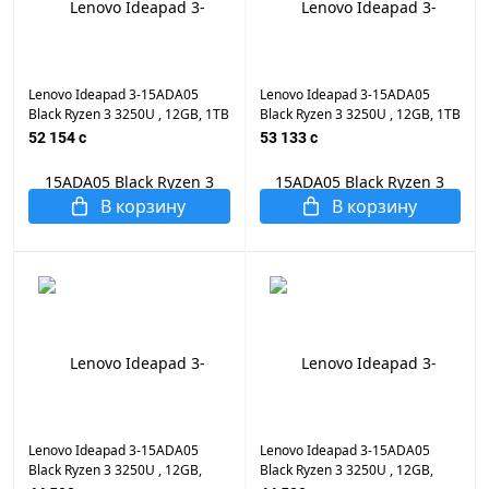
Lenovo Ideapad 3-15ADA05
Lenovo Ideapad 3-15ADA05
Black Ryzen 3 3250U , 12GB, 1TB
Black Ryzen 3 3250U , 12GB, 1TB
HDD + 512GB M.2 NVMe PCIe,
M.2 NVMe PCIe, AMD Radeon RX
52 154 c
53 133 c
AMD Radeon RX Vega 3, 15.6"
Vega 3, 15.6" LED, WiFi, BT, Cam,
LED, WiFi, BT, Cam, DOS, Eng-
DOS, Eng-Rus Заводская
Rus Заводская Клавиатура
Клавиатура
В корзину
В корзину
Lenovo Ideapad 3-15ADA05
Lenovo Ideapad 3-15ADA05
Black Ryzen 3 3250U , 12GB,
Black Ryzen 3 3250U , 12GB,