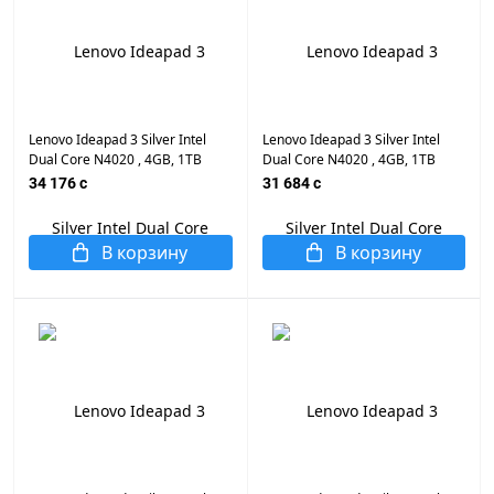
Lenovo Ideapad 3 Silver Intel
Lenovo Ideapad 3 Silver Intel
Dual Core N4020 , 4GB, 1TB
Dual Core N4020 , 4GB, 1TB
HDD + 256GB M.2 NVMe PCIe,
HDD, Intel HD Graphics, 15.6"
34 176 c
31 684 c
Intel HD Graphics, 15.6" LED,
LED, WiFi, BT, Cam, DOS, Eng-
WiFi, BT, Cam, DOS, Eng-Rus
Rus Заводская Клавиатура
Заводская Клавиатура
В корзину
В корзину