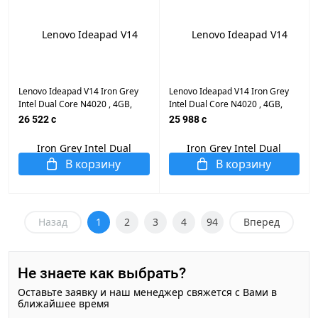
Lenovo Ideapad V14 Iron Grey
Lenovo Ideapad V14 Iron Grey
Intel Dual Core N4020 , 4GB,
Intel Dual Core N4020 , 4GB,
1TB HDD, AMD Radeon™
128GB SSD, AMD Radeon™
26 522 c
25 988 c
Graphics, 14.0" LED, WiFi, BT,
Graphics, 14.0" LED, WiFi, BT,
Cam, DOS, Eng-Rus Заводская
Cam, DOS, Eng-Rus Заводская
Клавиатура
Клавиатура
В корзину
В корзину
Назад
1
2
3
4
94
Вперед
Не знаете как выбрать?
Оставьте заявку и наш менеджер свяжется с Вами в
ближайшее время