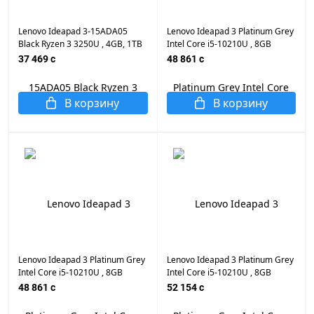
Lenovo Ideapad 3-15ADA05
Lenovo Ideapad 3 Platinum Grey
Black Ryzen 3 3250U , 4GB, 1TB
Intel Core i5-10210U , 8GB
HDD, AMD Radeon RX Vega 3,
DDR4, 256GB M.2 NVMe PCIe,
37 469 c
48 861 c
15.6" LED, WiFi, BT, Cam, DOS,
Nvidia Geforce MX330 2GB
Eng-Rus Заводская Клавиатура
GDDR5, 15.6" LED FULL HD WiFi,
BT, Cam, DOS, Eng-Rus
В корзину
В корзину
Заводская
Lenovo Ideapad 3 Platinum Grey
Lenovo Ideapad 3 Platinum Grey
Intel Core i5-10210U , 8GB
Intel Core i5-10210U , 8GB
DDR4, 256GB SSD, Nvidia
DDR4, 512GB M.2 NVMe PCIe,
48 861 c
52 154 c
Geforce MX330 2GB GDDR5,
Nvidia Geforce MX330 2GB
15.6" LED FULL HD WiFi, BT,
GDDR5, 15.6" LED FULL HD WiFi,