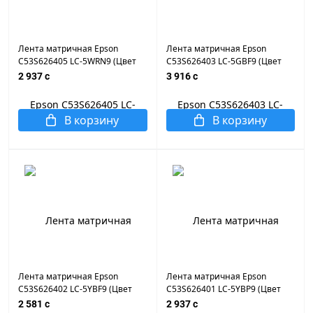
Лента матричная Epson
Лента матричная Epson
C53S626405 LC-5WRN9 (Цвет
C53S626403 LC-5GBF9 (Цвет
ленты - белый, цвет текста -
ленты - зеленый, цвет текста -
2 937 c
3 916 c
красный, ширина 18мм, длина
черный, ширина 18мм, длина
9м, стандартная)
9м, флуоресцентная)
В корзину
В корзину
Лента матричная Epson
Лента матричная Epson
C53S626402 LC-5YBF9 (Цвет
C53S626401 LC-5YBP9 (Цвет
ленты - желтый, цвет текста -
ленты - желтый, цвет текста -
2 581 c
2 937 c