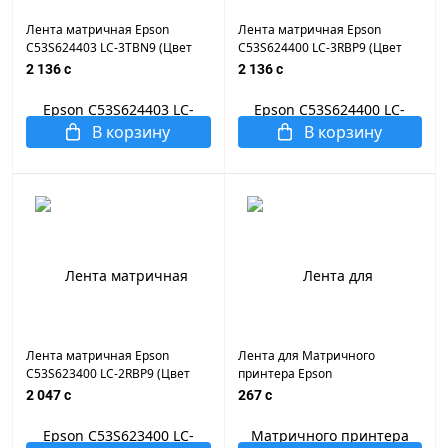
Лента матричная Epson
Лента матричная Epson
C53S624403 LC-3TBN9 (Цвет
C53S624400 LC-3RBP9 (Цвет
ленты - прозрачный, цвет
ленты - красный, цвет текста -
2 136 c
2 136 c
текста - черный, ширина 9мм,
черный, ширина 9мм, длина
длина 9м, прозрачная)
9м, пастельная)
В корзину
В корзину
Лента матричная Epson
Лента для Матричного
C53S623400 LC-2RBP9 (Цвет
принтера Epson
ленты - красный, цвет текста -
LX1050/1600K/LX300
2 047 c
267 c
черный, ширина 6мм, длина
9м, пастельная)