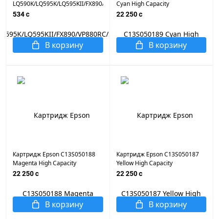
LQ590K/LQ595K/LQ595KII/FX890/VP880RC/S015337/S015329
Cyan High Capacity
(C1100/CX11N)
534 c
22 250 c
В корзину
В корзину
Картридж Epson C13S050188
Картридж Epson C13S050187
Magenta High Capacity
Yellow High Capacity
(C1100/CX11N)
(C1100/CX11N)
22 250 c
22 250 c
В корзину
В корзину