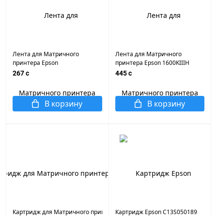
Лента для Матричного
Лента для Матричного
принтера Epson
принтера Epson 1600KIIIH
LQ590K/1600KIIIH
12,7mmx20m
267 c
445 c
/FX890/VP880RP/DS2150
12,7mmx8m
В корзину
В корзину
Картридж для Матричного принтера Epson
Картридж Epson C13S050189