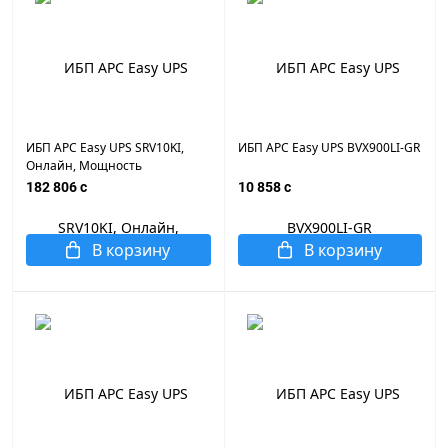
ИБП APC Easy UPS SRV10KI,
ИБП APC Easy UPS BVX900LI-GR
Онлайн, Мощность
10000ВА/10000Вт, Напольный,
182 806 c
10 858 c
230В, Вых: клеммная колодка,
Intelligent Card Slot, LCD, 16шт
* 9Ач, Чёрный
В корзину
В корзину