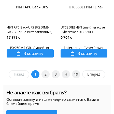
ИБП APC Back-UPS BX950MI-
UTC850EI ИБП Line-Interactive
GR, Линейно-интерактивный,
CyberPower UTC850EI
Мощность 950ВА/520Вт,
850VA/425W (4 IEC С13) шт
17 978 c
6 764 c
Напольный, 230В, 12В/9Ач,
Вых: 4x Schuko, Чёрный
В корзину
В корзину
Назад
1
2
3
4
19
Вперед
Не знаете как выбрать?
Оставьте заявку и наш менеджер свяжется с Вами в
ближайшее время