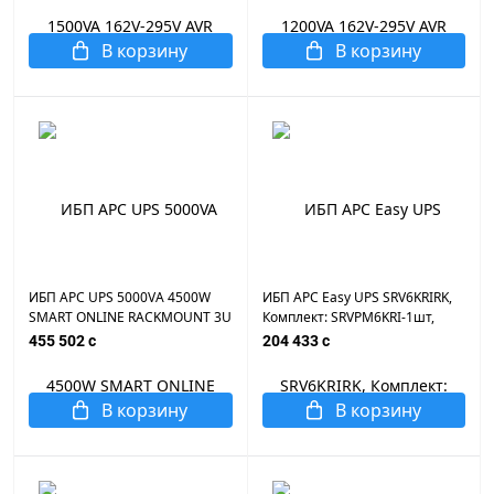
В корзину
В корзину
ИБП APC UPS 5000VA 4500W
ИБП APC Easy UPS SRV6KRIRK,
SMART ONLINE RACKMOUNT 3U
Комплект: SRVPM6KRI-1шт,
RT [ SRT5KXLI ]
SRVRK1-1шт, SRV192RBP-7A-
455 502 c
204 433 c
1шт, SRVRK2 -1шт, Онлайн,
Мощность 6000ВА/6000Вт,
Стоечный 4U, 230В,
В корзину
В корзину
Вых:клеммная колодка, Int