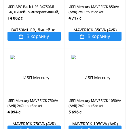
ИБП APC Back-UPS BX750MI-
ИБП Mercury MAVERICK 850VA
GR, Линейно-интерактивный,
(AVR) 2xOutputSocket
Мощность 750ВА/410Вт,
14 062 c
4 717 c
Напольный, 230В, Вых: 4x
Schuko, 12В/9Ач, Чёрный
В корзину
В корзину
ИБП Mercury MAVERICK 750VA
ИБП Mercury MAVERICK 1050VA
(AVR) 2xOutputSocket
(AVR) 2xOutputSocket
4 094 c
5 696 c