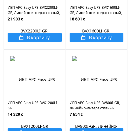
ИБП APC Easy UPS BVX2200LI-
ИБП APC Easy UPS BVX1600LI-
GR, Линейно-интерактивный,
GR, Линейно-интерактивный,
Мощность 2200ВА/1200Вт,
Мощность 1600ВА/900Вт,
21 983 c
18 601 c
Напольный, 230В, Вых: 4x
Напольный, 230В, Вых: 4x
Schuko, APCRBC177, Чёрный
Schuko, APCRBC176, Чёрный
В корзину
В корзину
ИБП APC Easy UPS BVX1200LI-
ИБП APC Easy UPS BV800I-GR,
GR
Линейно-интерактивный,
Мощность 800ВА/450Вт,
14 329 c
7 654 c
Напольный, 230В, Вых: 4x
Schuko, APCRBC110, Чёрный