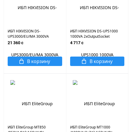
ИБП HIKVISION DS-
ИБП HIKVISION DS-UPS1000
UPS3000/EU/MA 3000VA
1000VA 2xOutputSocket
4xOutputSocket
21 360 c
4 717 c
В корзину
В корзину
ИБП EliteGroup MT850
ИБП EliteGroup MT1000